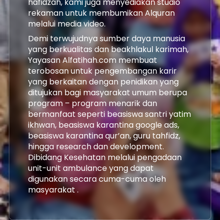
hafidzah, kami juga menyediakan studio 
rekaman untuk membumikan Alquran 
melalui media video.
Demi terwujudnya sumber daya manusia 
yang berkualitas dan beakhlakul karimah, 
Yayasan Alfatihah.com membuat 
terobosan untuk pengembangan karir 
yang berkaitan dengan penidikan yang 
ditujukan bagi masyarakat umum berupa 
program – program menarik dan 
bermanfaat seperti beasiswa santri yatim 
ikhwan, beasiswa karantina google ads, 
beasiswa karantina qur’an, guru tahfidz, 
hingga research dan development.
Dibidang Kesehatan melalui pengadaan 
unit-unit ambulance yang dapat 
digunakan secara cuma-cuma oleh 
masyarakat .