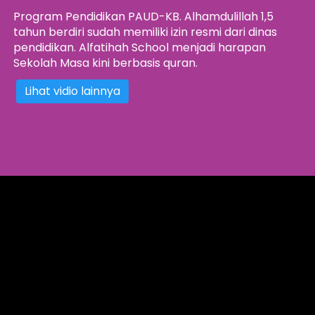
Program Pendidikan PAUD-KB. Alhamdulillah 1,5 
tahun berdiri sudah memiliki izin resmi dari dinas 
pendidikan. Alfatihah School menjadi harapan 
Sekolah Masa kini berbasis quran. 
Lihat vidio lainnya