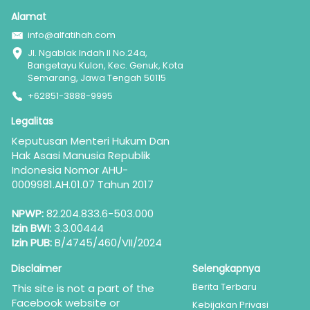
Alamat
info@alfatihah.com
Jl. Ngablak Indah II No.24a, 
Bangetayu Kulon, Kec. Genuk, Kota 
Semarang, Jawa Tengah 50115
+62851-3888-9995
Legalitas
Keputusan Menteri Hukum Dan 
Hak Asasi Manusia Republik 
Indonesia Nomor AHU-
0009981.AH.01.07 Tahun 2017
NPWP:
 82.204.833.6-503.000
Izin BWI:
 3.3.00444
Izin PUB:
 B/4745/460/VII/2024
Disclaimer
Selengkapnya
Berita Terbaru
This site is not a part of the 
Facebook website or 
Kebijakan Privasi