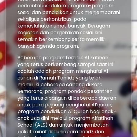
berkontribusi dalam program-program 
sosial dan pendidikan untuk menjembatani 
sekaligus berkontribusi pada 
kemaslahatan umat banyak. Beragam 
kegiatan dan pergerakan sosial kini 
semakin berkembang serta memiliki 
banyak agenda program.
Beberapa program terbaik Al Fatihah 
yang terus berkembang sampai saat ini 
adalah adalah program menghafal Al 
qur’an di Rumah Tahfidz yang telah 
memililiki beberapa cabang di Kota 
Semarang, program pondok pesantren 
yang terus dibangun di beberapa daerah 
untuk para pejuang penghafal Al’quran, 
program pendidikan Al’Quran bagi anak-
anak usia dini melalui program Alfatihah 
School (ALS) dan untuk menjembatani 
bakat minat di duniapara hafidz dan 