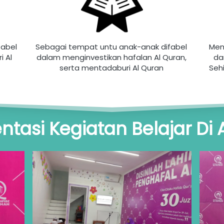
abel 
Sebagai tempat untu anak-anak difabel 
Men
Al 
dalam menginvestikan hafalan Al Quran, 
da
serta mentadaburi Al Quran 
Seh
tasi Kegiatan Belajar Di A