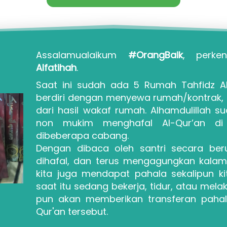
Assalamualaikum 
#OrangBaik
Alfatihah
.
Saat ini sudah ada 5 Rumah Tahfidz Al-
berdiri dengan menyewa rumah/kontrak, d
dari hasil wakaf rumah. Alhamdulillah su
non mukim menghafal Al-Qur’an di 
dibeberapa cabang.
Dengan dibaca oleh santri secara beru
dihafal, dan terus mengagungkan kalam A
kita juga mendapat pahala sekalipun k
saat itu sedang bekerja, tidur, atau melak
pun akan memberikan transferan pahala
Qur'an tersebut.