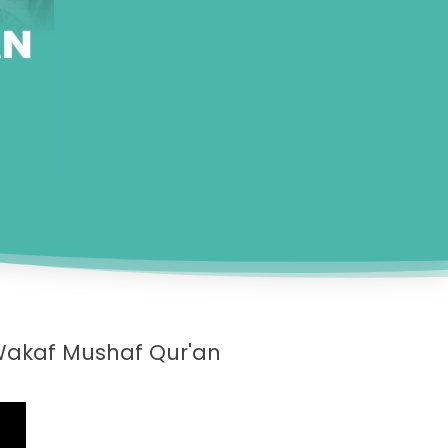
akaf Mushaf Qur'an