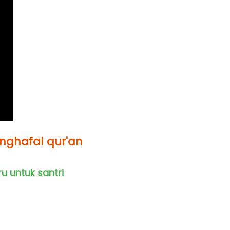
enghafal qur'an
 untuk santri