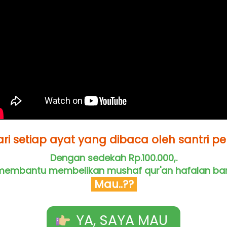
ri setiap ayat yang dibaca oleh santri p
Dengan sedekah Rp.100.000,.
embantu membelikan mushaf qur'an hafalan baru
 Mau..?? 
YA, SAYA MAU
`