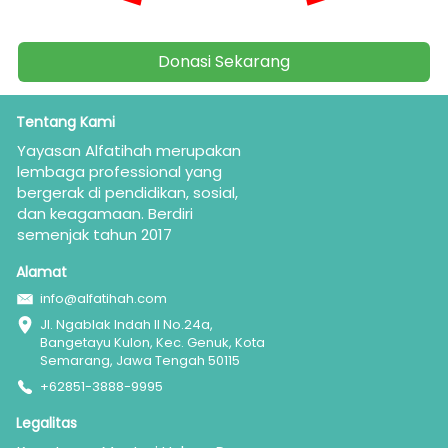
Donasi Sekarang
`
Tentang Kami
Yayasan Alfatihah merupakan  
lembaga professional yang 
bergerak di pendidikan, sosial, 
dan keagamaan. Berdiri 
semenjak tahun 2017
Alamat
info@alfatihah.com
Jl. Ngablak Indah II No.24a, 
Bangetayu Kulon, Kec. Genuk, Kota 
Semarang, Jawa Tengah 50115
+62851-3888-9995
Legalitas