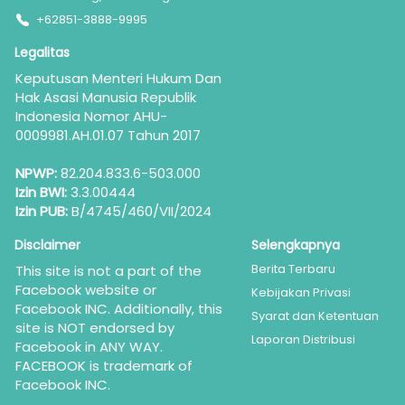
+62851-3888-9995
Legalitas
Keputusan Menteri Hukum Dan 
Hak Asasi Manusia Republik 
Indonesia Nomor AHU-
0009981.AH.01.07 Tahun 2017
NPWP:
 82.204.833.6-503.000
Izin BWI:
 3.3.00444
Izin PUB:
 B/4745/460/VII/2024
Disclaimer
Selengkapnya
Berita Terbaru
This site is not a part of the 
Facebook website or 
Kebijakan Privasi
Facebook INC. Additionally, this 
Syarat dan Ketentuan
site is NOT endorsed by 
Laporan Distribusi
Facebook in ANY WAY. 
FACEBOOK is trademark of 
Facebook INC.