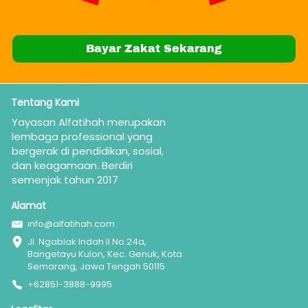
`
Bayar Zakat Sekarang
Tentang Kami
Yayasan Alfatihah merupakan  
lembaga professional yang 
bergerak di pendidikan, sosial, 
dan keagamaan. Berdiri 
semenjak tahun 2017
Alamat
info@alfatihah.com
Jl. Ngablak Indah II No.24a, 
Bangetayu Kulon, Kec. Genuk, Kota 
Semarang, Jawa Tengah 50115
+62851-3888-9995