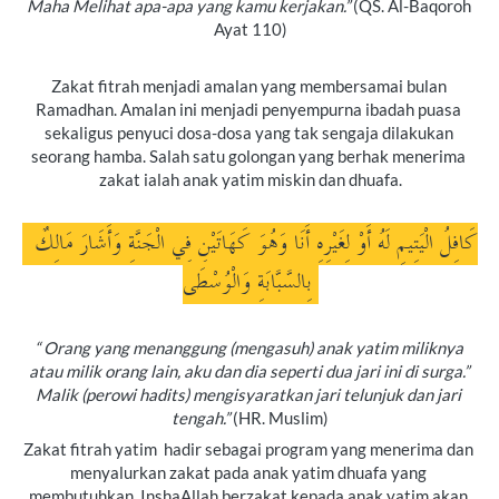
Maha Melihat apa-apa yang kamu kerjakan.”
 (QS. Al-Baqoroh 
Ayat 110)
Zakat fitrah menjadi amalan yang membersamai bulan 
Ramadhan. Amalan ini menjadi penyempurna ibadah puasa 
sekaligus penyuci dosa-dosa yang tak sengaja dilakukan 
seorang hamba. Salah satu golongan yang berhak menerima 
zakat ialah anak yatim miskin dan dhuafa.
 كَافِلُ الْيَتِيمِ لَهُ أَوْ لِغَيْرِهِ أَنَا وَهُوَ كَهَاتَيْنِ فِي الْجَنَّةِ وَأَشَارَ مَالِكٌ 
بِالسَّبَّابَةِ وَالْوُسْطَى 
“ Orang yang menanggung (mengasuh) anak yatim miliknya 
atau milik orang lain, aku dan dia seperti dua jari ini di surga.” 
Malik (perowi hadits) mengisyaratkan jari telunjuk dan jari 
tengah.”
 (HR. Muslim)
Zakat fitrah yatim  hadir sebagai program yang menerima dan 
menyalurkan zakat pada anak yatim dhuafa yang 
membutuhkan. InshaAllah berzakat kepada anak yatim akan 