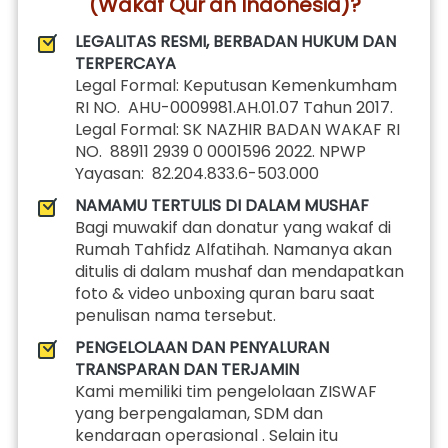
(Wakaf Qur'an Indonesia)?
LEGALITAS RESMI, BERBADAN HUKUM DAN 
TERPERCAYA
Legal Formal: Keputusan Kemenkumham 
RI NO.  AHU-0009981.AH.01.07 Tahun 2017. 
Legal Formal: SK NAZHIR BADAN WAKAF RI 
NO.  88911 2939 0 0001596 2022. NPWP 
Yayasan:  82.204.833.6-503.000
NAMAMU TERTULIS DI DALAM MUSHAF
Bagi muwakif dan donatur yang wakaf di 
Rumah Tahfidz Alfatihah. Namanya akan 
ditulis di dalam mushaf dan mendapatkan 
foto & video unboxing quran baru saat 
penulisan nama tersebut.
PENGELOLAAN DAN PENYALURAN 
TRANSPARAN DAN TERJAMIN
Kami memiliki tim pengelolaan ZISWAF 
yang berpengalaman, SDM dan 
kendaraan operasional . Selain itu 