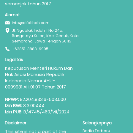
semenjak tahun 2017
Alamat
info@alfatihah.com
Jl. Ngablak Indah II No.24a, 
Bangetayu Kulon, Kec. Genuk, Kota 
Semarang, Jawa Tengah 50115
+62851-3888-9995
Legalitas
Keputusan Menteri Hukum Dan 
Hak Asasi Manusia Republik 
Indonesia Nomor AHU-
0009981.AH.01.07 Tahun 2017
NPWP:
 82.204.833.6-503.000
Izin BWI:
 3.3.00444
Izin PUB:
 B/4745/460/VII/2024
Disclaimer
Selengkapnya
Berita Terbaru
This site is not a part of the 