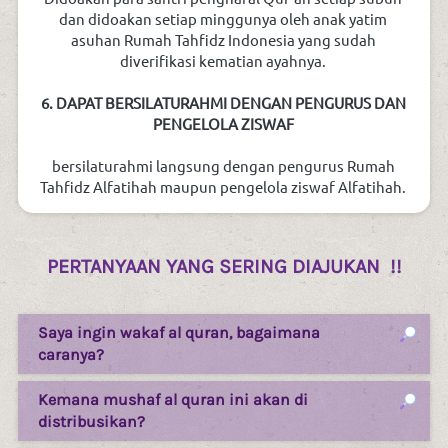
dan didoakan setiap minggunya oleh anak yatim 
asuhan Rumah Tahfidz Indonesia yang sudah 
diverifikasi kematian ayahnya. 
6. DAPAT BERSILATURAHMI DENGAN PENGURUS DAN 
PENGELOLA ZISWAF 
bersilaturahmi langsung dengan pengurus Rumah 
Tahfidz Alfatihah maupun pengelola ziswaf Alfatihah. 
PERTANYAAN YANG SERING DIAJUKAN  !!
Saya ingin wakaf al quran, bagaimana
caranya?
Kemana mushaf al quran ini akan di
distribusikan?