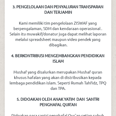
3. PENGELOLAAN DAN PENYALURAN TRANSPARAN 
DAN TERJAMIN
Kami memiliki tim pengelolaan ZISWAF yang 
berpengalaman, SDM dan kendaraan operasional . 
Selain itu muwakif/donatur juga dapat melihat laporan 
melalui spreadsheet maupun video pendek yang 
dibagikan.
4. BERKONTRIBUSI MENGEMBANGKAN PENDIDIKAN 
ISLAM
Mushaf yang disalurkan merupakan Mushaf quran 
khusus hafalan yang akan di distribusikan kepada 
lembaga pendidikan islam. Seperti Rumah Tahfidz, TPQ 
dan TPA.
5. DIDOAKAN OLEH ANAK YATIM  DAN  SANTRI 
PENGHAFAL QUR'AN
Didoakan para santri penghafal Qur'an setiap subuh 