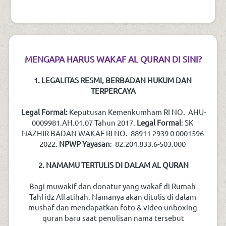
MENGAPA HARUS WAKAF AL QURAN DI SINI?
1. LEGALITAS RESMI, BERBADAN HUKUM DAN 
TERPERCAYA
Legal Formal: 
Keputusan Kemenkumham RI NO.  AHU-
0009981.AH.01.07 Tahun 2017. 
Legal Formal
: SK 
NAZHIR BADAN WAKAF RI NO.  88911 2939 0 0001596 
2022. 
NPWP Yayasan
: 
82.204.833.6-503.000 
2. NAMAMU TERTULIS DI DALAM AL QURAN
Bagi muwakif dan donatur yang wakaf di Rumah 
Tahfidz Alfatihah. Namanya akan ditulis di dalam 
mushaf dan mendapatkan foto & video unboxing 
quran baru saat penulisan nama tersebut