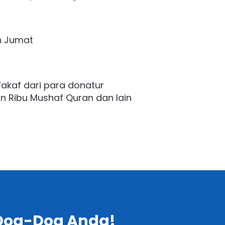
n Jumat
kaf dari para donatur 
n Ribu Mushaf Quran dan lain 
Doa-Doa Anda!