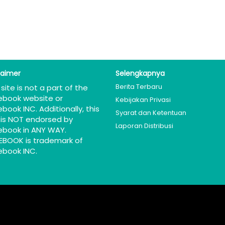
laimer
Selengkapnya
Berita Terbaru
 site is not a part of the 
ebook website or 
Kebijakan Privasi
book INC. Additionally, this 
Syarat dan Ketentuan
 is NOT endorsed by 
Laporan Distribusi
ebook in ANY WAY. 
EBOOK is trademark of 
ebook INC.