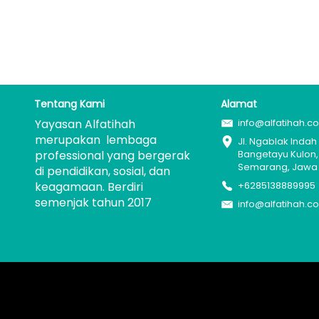
Tentang Kami
Alamat
Yayasan Alfatihah 
info@alfatihah.c
merupakan  lembaga 
Jl. Ngablak Indah I
professional yang bergerak 
Bangetayu Kulon, 
Semarang, Jawa 
di pendidikan, sosial, dan 
keagamaan. Berdiri 
+6285138889995
semenjak tahun 2017
info@alfatihah.c