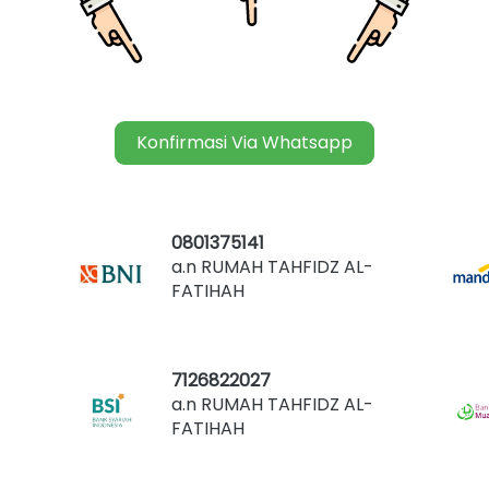
Konfirmasi Via Whatsapp
`
0801375141
-
a.n RUMAH TAHFIDZ AL-
FATIHAH
7126822027
-
a.n RUMAH TAHFIDZ AL-
FATIHAH