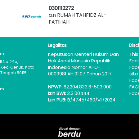
0301112272
a.n RUMAH TAHFIDZ AL-
FATIHAH
Legalitas
Disc
om
Keputusan Menteri Hukum Dan 
This
Hak Asasi Manusia Republik 
Fac
I No.24a, 
Indonesia Nomor AHU-
Face
Kec. Genuk, Kota 
Tengah 50115
0009981.AH.01.07 Tahun 2017
site
Fac
NPWP:
 82.204.833.6-503.000
FAC
om
Izin BWI:
 3.3.00444
Fac
Izin PUB:
 B/4745/460/VII/2024