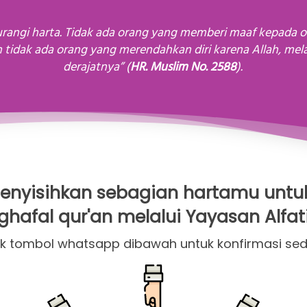
idak ada orang yang merendahkan diri karena Allah, mel
derajatnya” (
HR.
Muslim No. 2588
). 
enyisihkan sebagian hartamu untuk
ghafal qur'an melalui Yayasan Alfa
klik tombol whatsapp dibawah untuk konfirmasi s