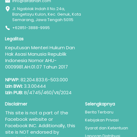
info@alfatihah.com
Jl. Ngablak Indah II No.24a, 
Bangetayu Kulon, Kec. Genuk, Kota 
Semarang, Jawa Tengah 50115
+62851-3888-9995
Legalitas
Keputusan Menteri Hukum Dan 
Hak Asasi Manusia Republik 
Indonesia Nomor AHU-
0009981.AH.01.07 Tahun 2017
NPWP:
 82.204.833.6-503.000
Izin BWI:
 3.3.00444
Izin PUB:
 B/4745/460/VII/2024
Disclaimer
Selengkapnya
Berita Terbaru
This site is not a part of the 
Facebook website or 
Kebijakan Privasi
Facebook INC. Additionally, this 
Syarat dan Ketentuan
site is NOT endorsed by 
Laporan Distribusi