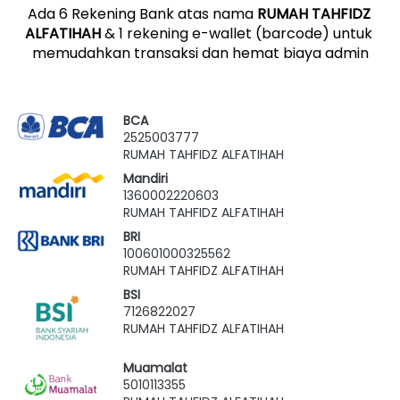
Ada 6 Rekening Bank atas nama 
RUMAH TAHFIDZ 
ALFATIHAH
 & 1 rekening e-wallet (barcode) untuk 
memudahkan transaksi dan hemat biaya admin
BCA
2525003777
RUMAH TAHFIDZ ALFATIHAH
Mandiri
1360002220603
RUMAH TAHFIDZ ALFATIHAH
BRI
100601000325562
RUMAH TAHFIDZ ALFATIHAH
BSI
7126822027
RUMAH TAHFIDZ ALFATIHAH
Muamalat
5010113355