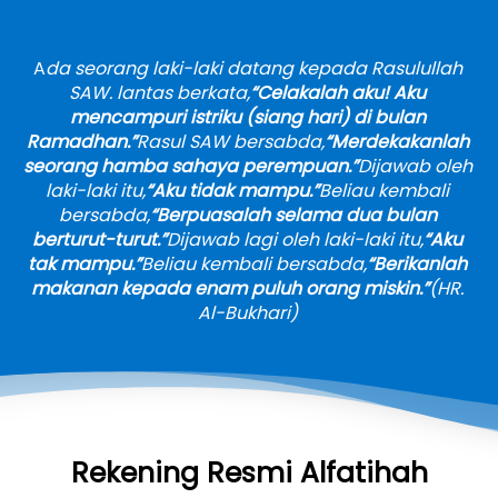
A
da seorang laki-laki datang kepada Rasulullah 
SAW. lantas berkata,
“Celakalah aku! Aku 
mencampuri istriku (siang hari) di bulan 
Ramadhan.”
Rasul SAW bersabda,
“Merdekakanlah 
seorang hamba sahaya perempuan.”
Dijawab oleh 
laki-laki itu,
“Aku tidak mampu.”
Beliau kembali 
bersabda,
“Berpuasalah selama dua bulan 
berturut-turut.”
Dijawab lagi oleh laki-laki itu,
“Aku 
tak mampu.”
Beliau kembali bersabda,
“Berikanlah 
makanan kepada enam puluh orang miskin.”
(HR. 
Al-Bukhari)
Rekening Resmi Alfatihah