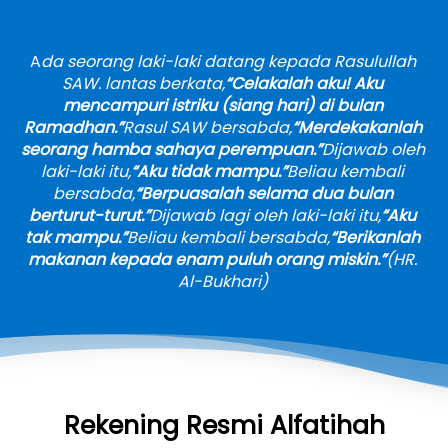
A
da seorang laki-laki datang kepada Rasulullah 
SAW. lantas berkata,
“Celakalah aku! Aku 
mencampuri istriku (siang hari) di bulan 
Ramadhan.”
Rasul SAW bersabda,
“Merdekakanlah 
seorang hamba sahaya perempuan.”
Dijawab oleh 
laki-laki itu,
“Aku tidak mampu.”
Beliau kembali 
bersabda,
“Berpuasalah selama dua bulan 
berturut-turut.”
Dijawab lagi oleh laki-laki itu,
“Aku 
tak mampu.”
Beliau kembali bersabda,
“Berikanlah 
makanan kepada enam puluh orang miskin.”
(HR. 
Al-Bukhari)
Rekening Resmi Alfatihah