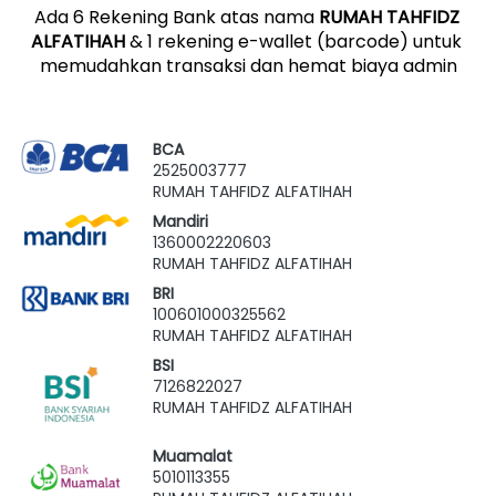
Ada 6 Rekening Bank atas nama 
RUMAH TAHFIDZ 
ALFATIHAH
 & 1 rekening e-wallet (barcode) untuk 
memudahkan transaksi dan hemat biaya admin
BCA
2525003777
RUMAH TAHFIDZ ALFATIHAH
Mandiri
1360002220603
RUMAH TAHFIDZ ALFATIHAH
BRI
100601000325562
RUMAH TAHFIDZ ALFATIHAH
BSI
7126822027
RUMAH TAHFIDZ ALFATIHAH
Muamalat
5010113355