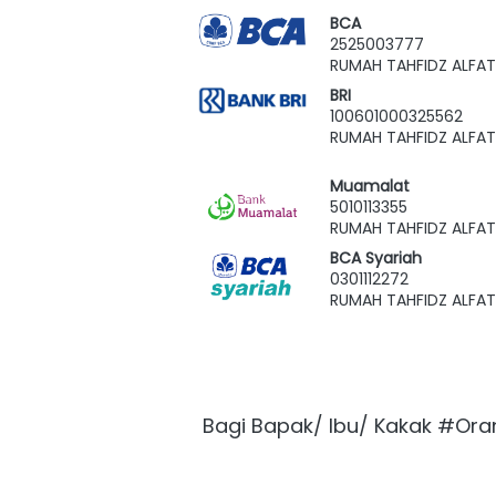
BCA
2525003777
RUMAH TAHFIDZ ALFAT
BRI
100601000325562
RUMAH TAHFIDZ ALFAT
Muamalat
5010113355
RUMAH TAHFIDZ ALFAT
BCA Syariah
0301112272
RUMAH TAHFIDZ ALFAT
Bagi Bapak/ Ibu/ Kakak #Ora