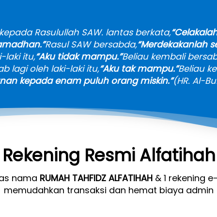
 kepada Rasulullah SAW. lantas berkata,
“Celakalah
Ramadhan.”
Rasul SAW bersabda,
“Merdekakanlah s
laki itu,
“Aku tidak mampu.”
Beliau kembali bersa
b lagi oleh laki-laki itu,
“Aku tak mampu.”
Beliau k
an kepada enam puluh orang miskin.”
(HR. Al-Bu
Rekening Resmi Alfatihah
tas nama 
RUMAH TAHFIDZ ALFATIHAH
 & 1 rekening e
memudahkan transaksi dan hemat biaya admin