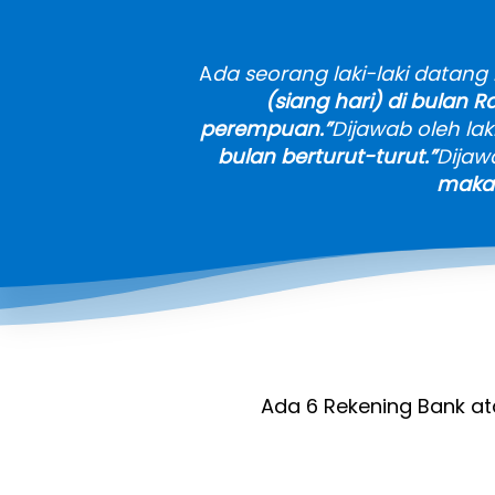
A
da seorang laki-laki datang
(siang hari) di bulan 
perempuan.”
Dijawab oleh laki-
bulan berturut-turut.”
Dijawa
makan
Ada 6 Rekening Bank a