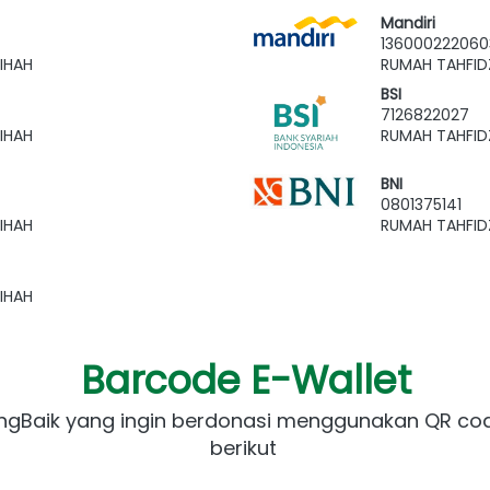
Mandiri
136000222060
IHAH
RUMAH TAHFID
BSI
7126822027
IHAH
RUMAH TAHFID
BNI
0801375141
IHAH
RUMAH TAHFID
IHAH
Barcode E-Wallet
ngBaik yang ingin berdonasi menggunakan QR cod
berikut