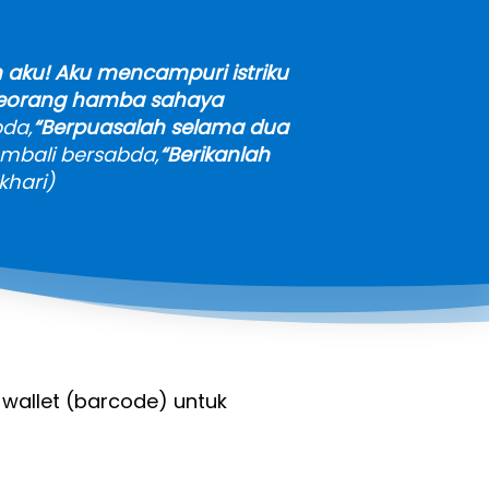
 aku! Aku mencampuri istriku 
eorang hamba sahaya 
bda,
“Berpuasalah selama dua 
embali bersabda,
“Berikanlah 
khari)
-wallet (barcode) untuk 