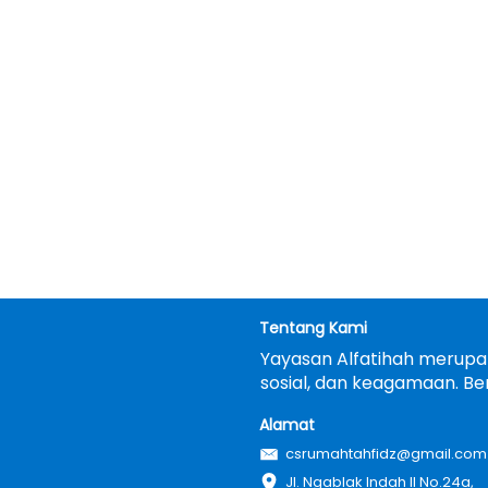
Tentang Kami
Yayasan Alfatihah merupak
sosial, dan keagamaan. Be
Alamat
csrumahtahfidz@gmail.com
Jl. Ngablak Indah II No.24a, 