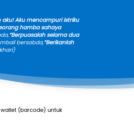
 aku! Aku mencampuri istriku 
eorang hamba sahaya 
bda,
“Berpuasalah selama dua 
embali bersabda,
“Berikanlah 
khari)
-wallet (barcode) untuk 