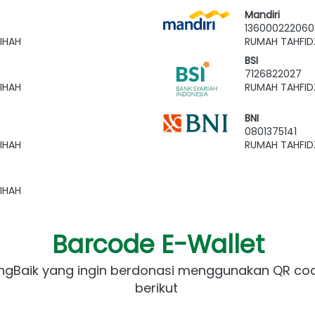
Mandiri
136000222060
IHAH
RUMAH TAHFID
BSI
7126822027
IHAH
RUMAH TAHFID
BNI
0801375141
IHAH
RUMAH TAHFID
IHAH
Barcode E-Wallet
ngBaik yang ingin berdonasi menggunakan QR cod
berikut