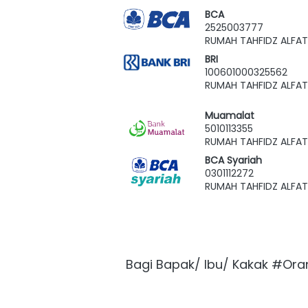
BCA
2525003777
RUMAH TAHFIDZ ALFAT
BRI
100601000325562
RUMAH TAHFIDZ ALFAT
Muamalat
5010113355
RUMAH TAHFIDZ ALFAT
BCA Syariah
0301112272
RUMAH TAHFIDZ ALFAT
Bagi Bapak/ Ibu/ Kakak #Ora