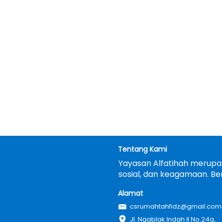
Tentang Kami
Yayasan Alfatihah merupak
sosial, dan keagamaan. Be
Alamat
csrumahtahfidz@gmail.com
Jl. Ngablak Indah II No.24a, 