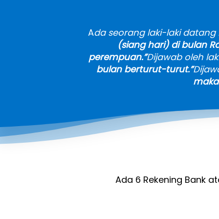
A
da seorang laki-laki datang
(siang hari) di bulan 
perempuan.”
Dijawab oleh laki-
bulan berturut-turut.”
Dijawa
makan
Ada 6 Rekening Bank a