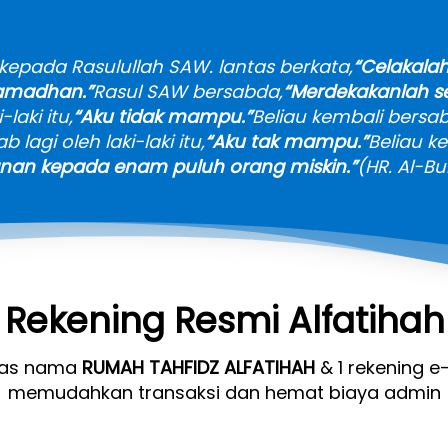
 kepada Rasulullah SAW. lantas berkata,
“Celakalah
Ramadhan.”
Rasul SAW bersabda,
“Merdekakanlah s
laki itu,
“Aku tidak mampu.”
Beliau kembali bersa
b lagi oleh laki-laki itu,
“Aku tak mampu.”
Beliau k
an kepada enam puluh orang miskin.”
(HR. Al-Bu
Rekening Resmi Alfatihah
tas nama 
RUMAH TAHFIDZ ALFATIHAH
 & 1 rekening e
memudahkan transaksi dan hemat biaya admin