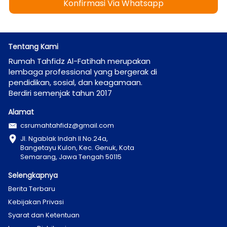
Konfirmasi Via Whatsapp
`
Tentang Kami
Rumah Tahfidz Al-Fatihah merupakan  
lembaga professional yang bergerak di 
pendidikan, sosial, dan keagamaan. 
Berdiri semenjak tahun 2017
Alamat
csrumahtahfidz@gmail.com
Jl. Ngablak Indah II No.24a, 
Bangetayu Kulon, Kec. Genuk, Kota 
Semarang, Jawa Tengah 50115
Selengkapnya
Berita Terbaru
Kebijakan Privasi
Syarat dan Ketentuan