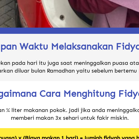
pan Waktu Melaksanakan Fidy
an pada hari itu juga saat meninggalkan puasa atau
arkan diluar bulan Ramadhan yaitu sebelum bertemu
gaimana Cara Menghitung Fidy
an ¾ liter makanan pokok. Jadi jika anda meninggalk
memberi makan 3x sehari untuk fakir miskin.
puasa) x (Biaya makan 1 hari) = Jumlah fidyah yang 