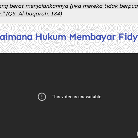
ng berat menjalankannya (jika mereka tidak berpuas
" (QS. Al-baqarah: 184)
aimana Hukum Membayar Fidy