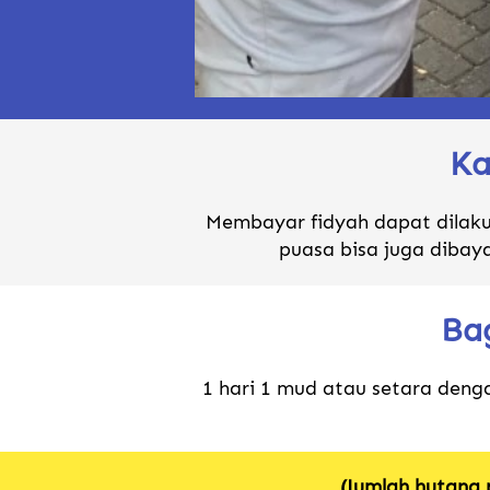
Ka
Membayar fidyah dapat dilakuk
puasa bisa juga dibay
Ba
1 hari 1 mud atau setara deng
(Jumlah hutang 