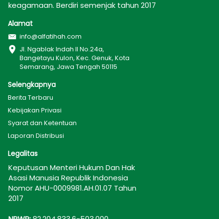
keagamaan. Berdiri semenjak tahun 2017
Alamat
info@alfatihah.com
Jl. Ngablak Indah II No.24a, 
Bangetayu Kulon, Kec. Genuk, Kota 
Semarang, Jawa Tengah 50115
Selengkapnya
Berita Terbaru
Kebijakan Privasi
Syarat dan Ketentuan
Laporan Distribusi
Legalitas
Keputusan Menteri Hukum Dan Hak 
Asasi Manusia Republik Indonesia 
Nomor AHU-0009981.AH.01.07 Tahun 
2017
NPWP:
 82.204.833.6-503.000