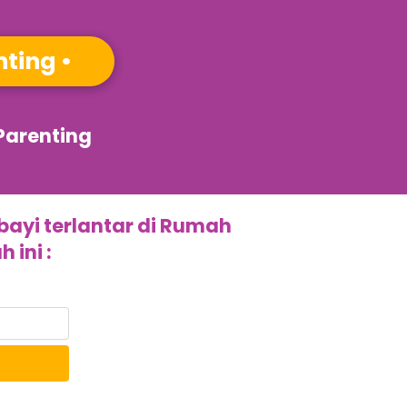
ting 
•
Parenting
yi terlantar di Rumah 
 ini :