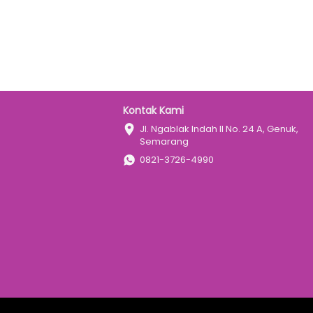
Kontak Kami
Jl. Ngablak Indah II No. 24 A, Genuk, 
Semarang
0821-3726-4990