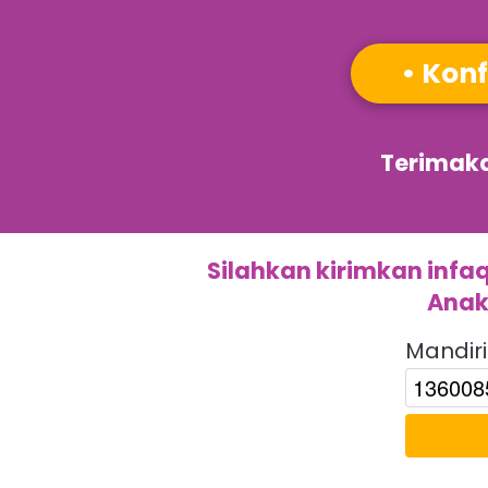
• 
Konf
Terimaka
Silahkan kirimkan infa
Anak
Mandiri