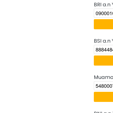
BRI a.n
BSI a.n
Muamal