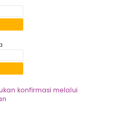
a
kan konfirmasi melalui 
an