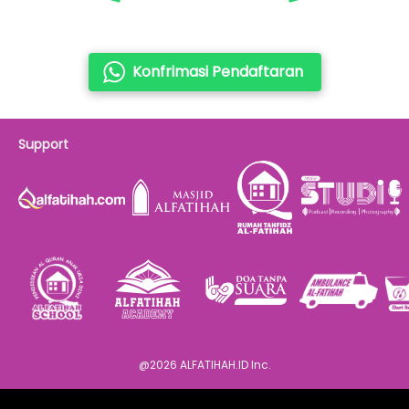
Konfrimasi Pendaftaran
`
Support
@
2026
ALFATIHAH.ID Inc.