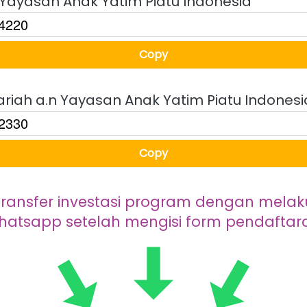
 Yayasan Anak Yatim Piatu Indonesia
Copy
`
riah a.n Yayasan Anak Yatim Piatu Indonesi
Copy
`
 transfer investasi program dengan melaku
hatsapp setelah mengisi form pendaftar