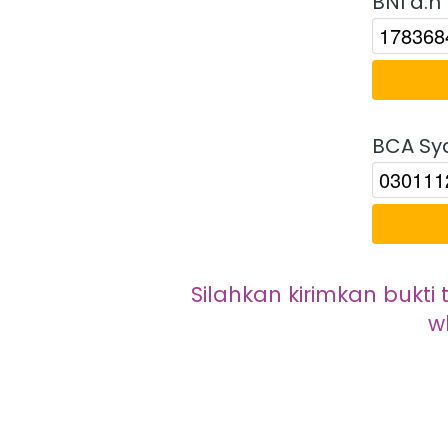
BNI a.n
BCA Sya
Silahkan kirimkan bukti
w