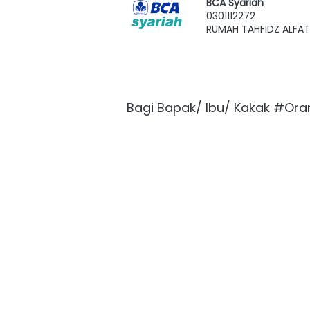
BCA Syariah
0301112272
RUMAH TAHFIDZ ALFAT
Bagi Bapak/ Ibu/ Kakak #Ora