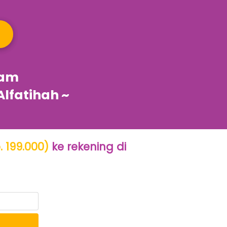
am 
lfatihah ~
 199.000)
ke rekening di 