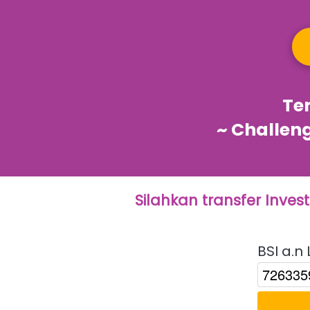
Te
~ Challen
Silahkan transfer Inves
BSI a.