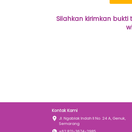
Silahkan kirimkan bukti
w
Kontak Kami
Jl. Ngablak Indah II No. 24 A, Genuk, 
Semarang
+62 821-3674-2985