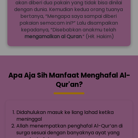
akan diberi dua pakain yang tidak bisa dinilai 
dengan dunia. Kemudian kedua orang tuanya 
bertanya, “Mengapa saya sampai diberi 
pakaian semacam ini?” Lalu disampaikan 
kepadanya, “Disebabkan anakmu telah 
mengamalkan al Quran
.” (HR. Hakim)
Apa Aja Sih Manfaat Menghafal Al-
Qur'an?
Didahulukan masuk ke liang lahad ketika 
meninggal
Allah menempatkan penghafal Al-Qur’an di 
surga sesuai dengan banyaknya ayat yang 