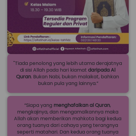
"Tiada penolong yang lebih utama derajatnya 
di sisi Allah pada hari kiamat 
daripada Al 
Quran
. Bukan Nabi, bukan malaikat, bahkan 
bukan pula yang lainnya.”
“Siapa yang 
menghafalkan al Quran
, 
mengkajinya, dan mengamalkannya maka 
Allah akan memberikan mahkota bagi kedua 
orang tuanya dari cahaya yang terangnya 
seperti matahari. Dan kedua orang tuanya 