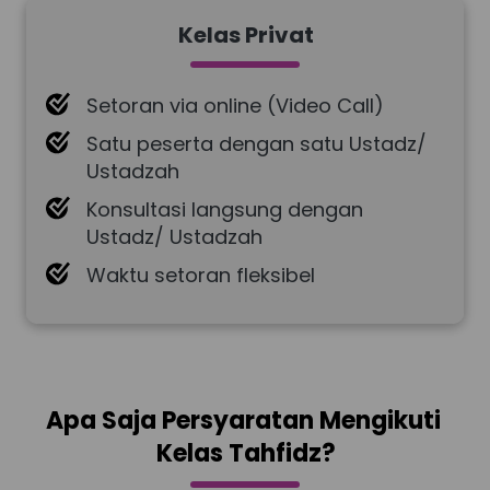
Kelas Privat
Setoran via online (Video Call)
Satu peserta dengan satu Ustadz/ 
Ustadzah
Konsultasi langsung dengan 
Ustadz/ Ustadzah
Waktu setoran fleksibel
Apa Saja Persyaratan Mengikuti 
Kelas Tahfidz?