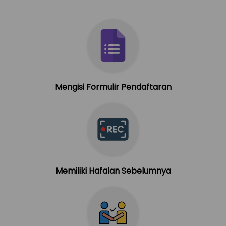
Mengisi Formulir Pendaftaran
Memiliki Hafalan Sebelumnya