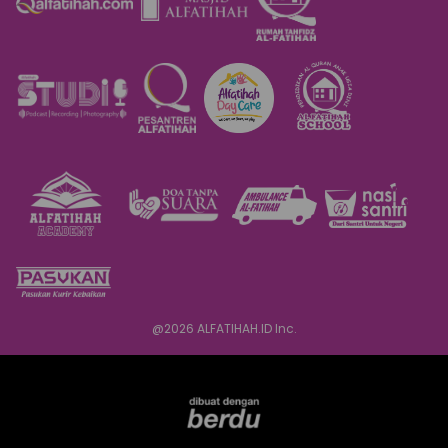
@
2026
ALFATIHAH.ID Inc.