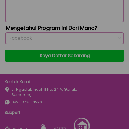
Mengetahui Program Ini Dari Mana?
Facebook
Saya Daftar Sekarang
`
Kontak Kami
Jl. Ngablak Indah II No. 24 A, Genuk, 
Semarang
0821-3726-4990
Support