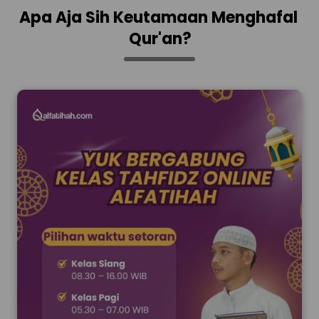
Apa Aja Sih Keutamaan Menghafal 
Qur'an?