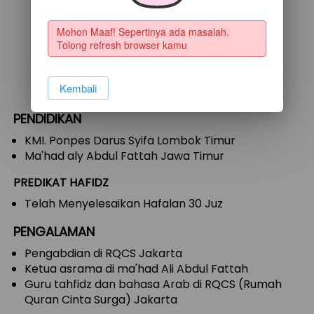
Mohon Maaf! Sepertinya ada masalah. 
Tolong refresh browser kamu
Ustadz 
Badi'ul Haq Mujahidain
`
Kembali
Pengajar Kelas Tahfidz Online
PENDIDIKAN
KMI. Ponpes Darus Syifa Lombok Timur
Ma'had aly Abdul Fattah Jawa Timur
PREDIKAT HAFIDZ
Telah Menyelesaikan Hafalan 30 Juz
PENGALAMAN
Pengabdian di RQCS Jakarta
Ketua asrama di ma'had Ali Abdul Fattah
Guru tahfidz dan bahasa Arab di RQCS (Rumah 
Quran Cinta Surga) Jakarta