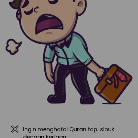
Ingin menghafal Quran tapi sibuk 
dengan kerjaan