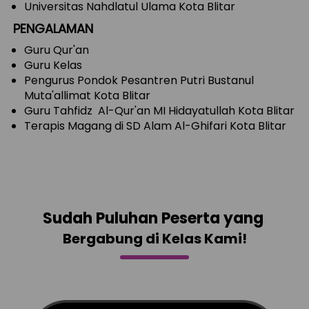
Universitas Nahdlatul Ulama Kota Blitar
PENGALAMAN
Guru Qur'an
Guru Kelas
Pengurus 
Pondok Pesantren Putri Bustanul 
Muta'allimat Kota Blitar
Guru Tahfidz  Al-Qur'an MI Hidayatullah Kota Blitar
Terapis Magang di SD Alam Al-Ghifari Kota Blitar
Sudah Puluhan Peserta yang 
Bergabung di Kelas Kami!