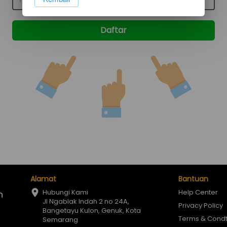
Daftar
`
Alamat
Bantuan
Hubungi Kami

Help Center
 
Jl Ngablak Indah 2 no 24A, 
Privacy Policy
Bangetayu Kulon, Genuk, Kota 
Terms & Condt
Semarang